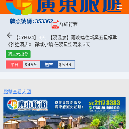
詳細行程
【
CYF024
】
3
天
【浸溫泉】兩晚連住新興五星標準
《雅途酒店》 禪域小鎮 任浸星空湯泉 3天
週三六出發
$
499
$
599
平日
週末
點擊查看大圖