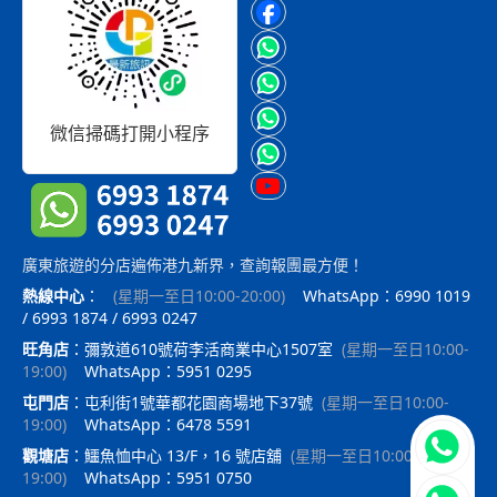
微信掃碼打開小程序
廣東旅遊的分店遍佈港九新界，查詢報團最方便！
熱線中心
：
(
星期一至日10:00-20:00
)
WhatsApp：6990 1019
/ 6993 1874 / 6993 0247
旺角店
：
彌敦道610號荷李活商業中心1507室
(
星期一至日10:00-
19:00
)
WhatsApp：5951 0295
屯門店
：
屯利街1號華都花園商場地下37號
(
星期一至日10:00-
19:00
)
WhatsApp：6478 5591
立即聯
觀塘店
：
鱷魚恤中心 13/F，16 號店舖
(
星期一至日10:00-
19:00
)
WhatsApp：5951 0750