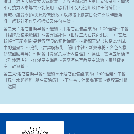
備註：酒店設施會受天氣影響，開放時間以酒店當日公佈為准。如遇
不可抗力因素導致不能使用，恕我社不另行通知及作任何補償。
禪域小鎮受季節/天氣影響開放，以禪域小鎮當日公佈開放時間為
准，恕我社不作另行通知及任何補償。
第二天：酒店自助早餐～繼續享用酒店設備設施 約11:00離開～午餐
【招牌荔枝柴燒鵝】～雲浮蟠龍洞（世界三大石花奇洞之一，“宮廷
蚊帳”“玉羅傘帳”是世界罕見的稀世瑰寶）～蟠龍天湖（被稱為“城市
中的盤景”）～廟街（古韻騎樓街，陽山牛雜、新興米粉、各色各樣
傳統甜點等等）～晚餐【貴賓於廟街內自理】～連住：雲浮五星標準
《雅途酒店》～任浸星空湯泉～尊享酒店室內星空泳池、康體健身
房、幹濕蒸。
第三天:酒店自助早餐～繼續享用酒店設備設施 約11:00離開～午餐
【風生水起撈雞+馳名黃鱔飯】～下午茶：消暑龜苓膏～返程深圳關
口送團。