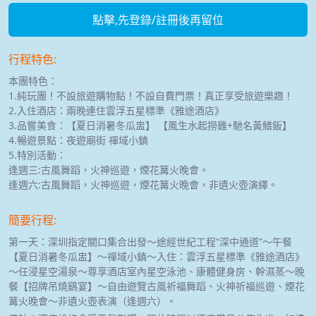
點擊,先登錄/註冊後再留位
行程特色:
本團特色：
1.純玩團！不設旅遊購物點！不設自費門票！真正享受旅遊樂趣！
2.入住酒店：兩晚連住雲浮五星標準《雅途酒店》
3.品嘗美食：【夏日消暑冬瓜盅】 【風生水起撈雞+馳名黃鱔飯】
4.暢遊景點：夜遊廟街 禪域小鎮
5.特別活動：
逢週三:古風舞蹈，火神巡遊，煙花篝火晚會。
逢週六:古風舞蹈，火神巡遊，煙花篝火晚會，非遺火壺演繹。
簡要行程:
第一天：深圳指定關口集合出發～途經世紀工程“深中通道”～午餐
【夏日消暑冬瓜盅】～禪域小鎮～入住：雲浮五星標準《雅途酒店》
～任浸星空湯泉～尊享酒店室內星空泳池、康體健身房、幹濕蒸～晚
餐【招牌吊燒鷄宴】～自由遊覽古風祈福舞蹈、火神祈福巡遊、煙花
篝火晚會～非遺火壺表演（逢週六）。