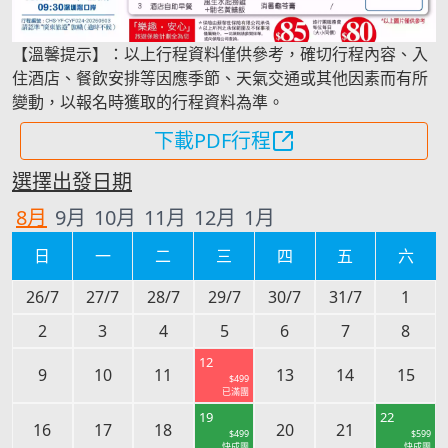
【溫馨提示】：以上行程資料僅供參考，確切行程內容、入
住酒店、餐飲安排等因應季節、天氣交通或其他因素而有所
變動，以報名時獲取的行程資料為準。
下載PDF行程
選擇出發日期
8
月
9
月
10
月
11
月
12
月
1
月
日
一
二
三
四
五
六
26/7
27/7
28/7
29/7
30/7
31/7
1
2
3
4
5
6
7
8
12
9
10
11
13
14
15
$
499
已滿團
19
22
16
17
18
20
21
$
499
$
599
快成團
快成團