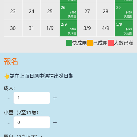
26
29
23
24
25
27
28
$
499
$
499
快成團
快成團
2/9
5/9
30
31
1/9
3/9
4/9
$
499
$
499
快成團
快成團
快成團
已成團
人數已滿
報名
👆請在上面日曆中選擇出發日期
成人
:
-
+
小童（2至11歲）
:
-
+
嬰兒（2歲以下）
: