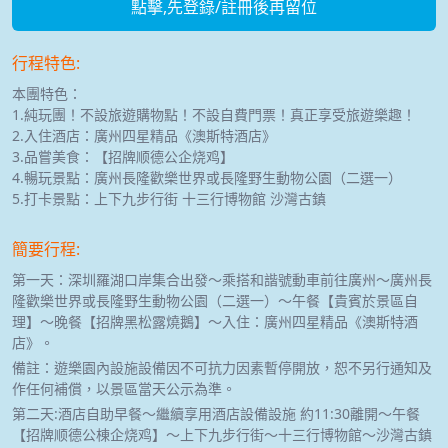
點擊,先登錄/註冊後再留位
行程特色:
本團特色：
1.純玩團！不設旅遊購物點！不設自費門票！真正享受旅遊樂趣！
2.入住酒店：廣州四星精品《澳斯特酒店》
3.品嘗美食：【招牌顺德公企烧鸡】
4.暢玩景點：廣州長隆歡樂世界或長隆野生動物公園（二選一）
5.打卡景點：上下九步行街 十三行博物館 沙灣古鎮
簡要行程:
第一天：深圳羅湖口岸集合出發～乘搭和諧號動車前往廣州～廣州長
隆歡樂世界或長隆野生動物公園（二選一）～午餐【貴賓於景區自
理】～晚餐【招牌黑松露燒鵝】～入住：廣州四星精品《澳斯特酒
店》。
備註：遊樂園內設施設備因不可抗力因素暫停開放，恕不另行通知及
作任何補償，以景區當天公示為準。
第二天:酒店自助早餐～繼續享用酒店設備設施 約11:30離開～午餐
【招牌顺德公棟企烧鸡】～上下九步行街～十三行博物館～沙灣古鎮