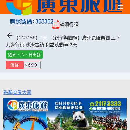
詳細行程
【
CGZ156
】
2
天
【親子樂園線】廣州長隆樂園 上下
九步行街 沙灣古鎮 和諧號動車 2天
週五、六、日出發
$
699
價格
點擊查看大圖