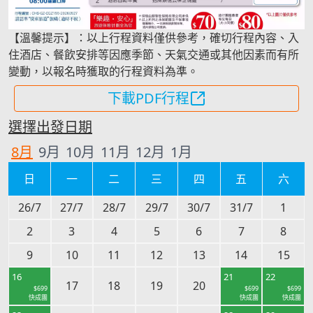
【溫馨提示】：以上行程資料僅供參考，確切行程內容、入
住酒店、餐飲安排等因應季節、天氣交通或其他因素而有所
變動，以報名時獲取的行程資料為準。
下載PDF行程
選擇出發日期
8
月
9
月
10
月
11
月
12
月
1
月
日
一
二
三
四
五
六
26/7
27/7
28/7
29/7
30/7
31/7
1
2
3
4
5
6
7
8
9
10
11
12
13
14
15
16
21
22
17
18
19
20
$
699
$
699
$
699
快成團
快成團
快成團