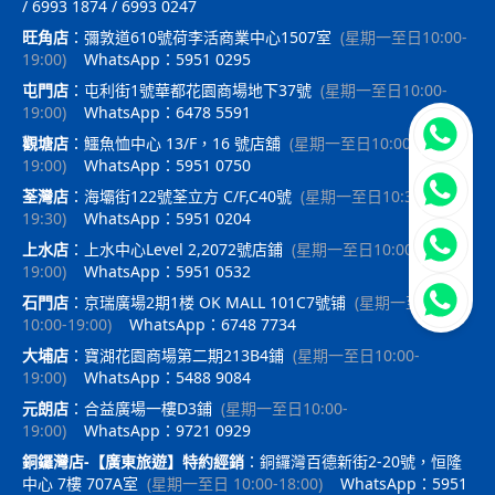
/ 6993 1874 / 6993 0247
旺角店
：
彌敦道610號荷李活商業中心1507室
(
星期一至日10:00-
19:00
)
WhatsApp：5951 0295
屯門店
：
屯利街1號華都花園商場地下37號
(
星期一至日10:00-
19:00
)
WhatsApp：6478 5591
立即聯
觀塘店
：
鱷魚恤中心 13/F，16 號店舖
(
星期一至日10:00-
19:00
)
WhatsApp：5951 0750
荃灣店
：
海壩街122號荃立方 C/F,C40號
(
星期一至日10:30-
19:30
)
WhatsApp：5951 0204
上水店
：
上水中心Level 2,2072號店鋪
(
星期一至日10:00-
19:00
)
WhatsApp：5951 0532
石門店
：
京瑞廣場2期1楼 OK MALL 101C7號铺
(
星期一至日
10:00-19:00
)
WhatsApp：6748 7734
大埔店
：
寶湖花園商場第二期213B4鋪
(
星期一至日10:00-
19:00
)
WhatsApp：5488 9084
元朗店
：
合益廣場一樓D3鋪
(
星期一至日10:00-
19:00
)
WhatsApp：9721 0929
銅鑼灣店-【廣東旅遊】特約經銷
：
銅鑼灣百德新街2-20號，恒隆
中心 7樓 707A室
(
星期一至日 10:00-18:00
)
WhatsApp：5951