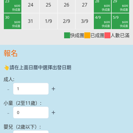
23
28
29
24
25
26
27
$
699
$
699
$
699
快成團
快成團
快成團
30
4/9
5/9
31
1/9
2/9
3/9
$
699
$
699
$
699
快成團
快成團
快成團
快成團
已成團
人數已滿
報名
👆請在上面日曆中選擇出發日期
成人
:
-
+
小童（2至11歲）
:
-
+
嬰兒（2歲以下）
: