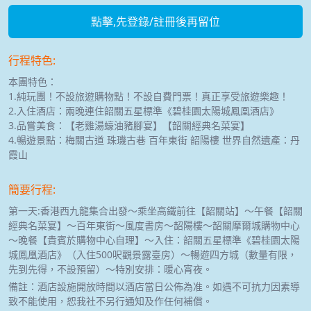
點擊,先登錄/註冊後再留位
行程特色:
本團特色：
1.純玩團！不設旅遊購物點！不設自費門票！真正享受旅遊樂趣！
2.入住酒店：兩晚連住韶關五星標準《碧桂園太陽城鳳凰酒店》
3.品嘗美食：【老雞湯蠔油豬腳宴】【韶關經典名菜宴】
4.暢遊景點：梅關古道 珠璣古巷 百年東街 韶陽樓 世界自然遺產：丹
霞山
簡要行程:
第一天:香港西九龍集合出發～乘坐高鐵前往【韶關站】～午餐【韶關
經典名菜宴】～百年東街～風度書房～韶陽樓～韶關摩爾城購物中心
～晚餐【貴賓於購物中心自理】～入住：韶關五星標準《碧桂園太陽
城鳳凰酒店》（入住500呎觀景露臺房）～暢遊四方城（數量有限，
先到先得，不設預留）～特別安排：暖心宵夜。
備註：酒店設施開放時間以酒店當日公佈為准。如遇不可抗力因素導
致不能使用，恕我社不另行通知及作任何補償。