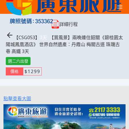
詳細行程
【
CSG053
】
3
天
【賞風景】兩晚連住韶關《碧桂園太
陽城鳳凰酒店》 世界自然遺產：丹霞山 梅關古道 珠璣古
巷 高鐵 3天
週二六出發
$
1299
價格
點擊查看大圖