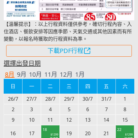
【溫馨提示】：以上行程資料僅供參考，確切行程內容、入
住酒店、餐飲安排等因應季節、天氣交通或其他因素而有所
變動，以報名時獲取的行程資料為準。
下載PDF行程
選擇出發日期
8
月
9
月
10
月
11
月
12
月
1
月
日
一
二
三
四
五
六
26/7
27/7
28/7
29/7
30/7
31/7
1
2
3
4
5
6
7
8
9
10
11
12
13
14
15
18
22
16
17
19
20
21
$
1299
$
1299