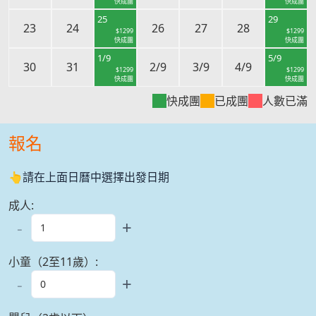
快成團
快成團
25
29
23
24
26
27
28
$
1299
$
1299
快成團
快成團
1/9
5/9
30
31
2/9
3/9
4/9
$
1299
$
1299
快成團
快成團
快成團
已成團
人數已滿
報名
👆請在上面日曆中選擇出發日期
成人
:
-
+
小童（2至11歲）
:
-
+