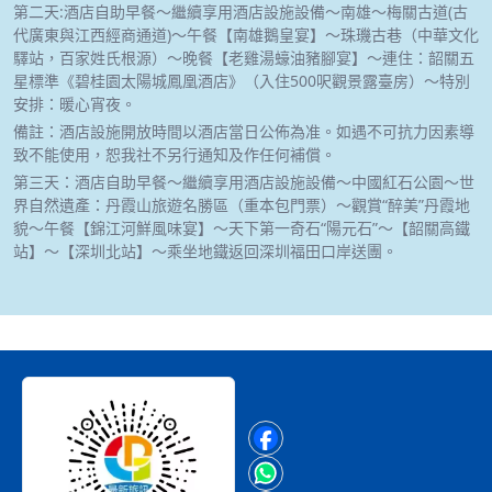
第二天:酒店自助早餐～繼續享用酒店設施設備～南雄～梅關古道(古
代廣東與江西經商通道)～午餐【南雄鵝皇宴】～珠璣古巷（中華文化
驛站，百家姓氏根源）～晚餐【老雞湯蠔油豬腳宴】～連住：韶關五
星標準《碧桂園太陽城鳳凰酒店》（入住500呎觀景露臺房）～特別
安排：暖心宵夜。
備註：酒店設施開放時間以酒店當日公佈為准。如遇不可抗力因素導
致不能使用，恕我社不另行通知及作任何補償。
第三天：酒店自助早餐～繼續享用酒店設施設備～中國紅石公園～世
界自然遺產：丹霞山旅遊名勝區（重本包門票）～觀賞“醉美”丹霞地
貌～午餐【錦江河鮮風味宴】～天下第一奇石“陽元石”～【韶關高鐵
站】～【深圳北站】～乘坐地鐵返回深圳福田口岸送團。