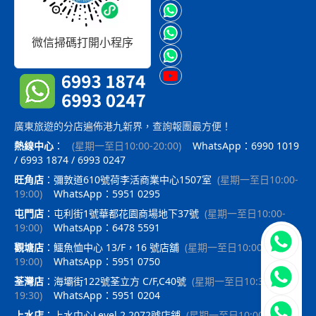
微信掃碼打開小程序
廣東旅遊的分店遍佈港九新界，查詢報團最方便！
熱線中心
：
(
星期一至日10:00-20:00
)
WhatsApp：6990 1019
/ 6993 1874 / 6993 0247
旺角店
：
彌敦道610號荷李活商業中心1507室
(
星期一至日10:00-
19:00
)
WhatsApp：5951 0295
屯門店
：
屯利街1號華都花園商場地下37號
(
星期一至日10:00-
19:00
)
WhatsApp：6478 5591
立即聯
觀塘店
：
鱷魚恤中心 13/F，16 號店舖
(
星期一至日10:00-
19:00
)
WhatsApp：5951 0750
荃灣店
：
海壩街122號荃立方 C/F,C40號
(
星期一至日10:30-
19:30
)
WhatsApp：5951 0204
上水店
：
上水中心Level 2,2072號店鋪
(
星期一至日10:00-