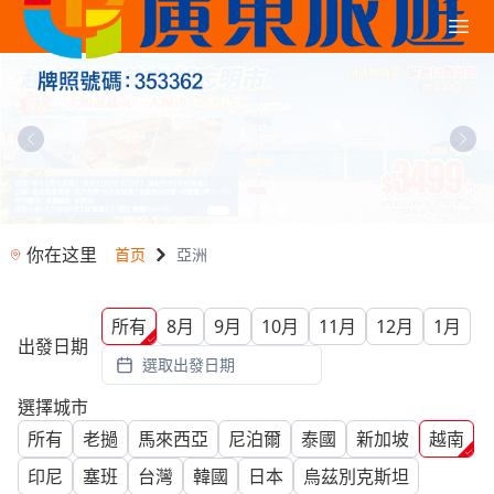
你在这里
首页
亞洲
所有
8月
9月
10月
11月
12月
1月
出發日期
選取出發日期
選擇城市
所有
老撾
馬來西亞
尼泊爾
泰國
新加坡
越南
印尼
塞班
台灣
韓國
日本
烏茲別克斯坦