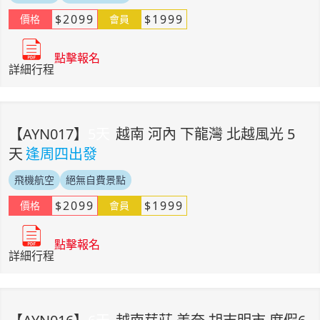
$
2099
$
1999
價格
會員
點擊報名
詳細行程
【
AYN017
】
5
天
越南 河內 下龍灣 北越風光 5
天
逢周四出發
飛機航空
絕無自費景點
$
2099
$
1999
價格
會員
點擊報名
詳細行程