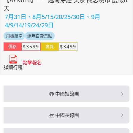
【
AYN016
】
6
天
越南芽莊 美奈 胡志明市 度假6
天
7月31日、8月5/15/20/25/30日、9月
4/9/14/19/24/29日
飛機航空
絕無自費景點
$
3599
$
3499
價格
會員
點擊報名
詳細行程
中國短線團
中國長線團