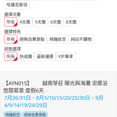
哈薩克斯坦
選擇天數
所有
4
天團
5
天團
6
天團
8
天團
選擇特色
所有
絕無自費景點
飛機航空
純玩不購物
狀態選擇
所有
快成團
最新優惠
VIP專享
【
AYN015
】
6
天
越南芽莊 陽光與海灘 泥漿浴
悠閒寫意 度假6天
7月26/31日、8月5/10/15/20/25/30日、9月
4/9/14/19/24/29日
飛機航空
絕無自費景點