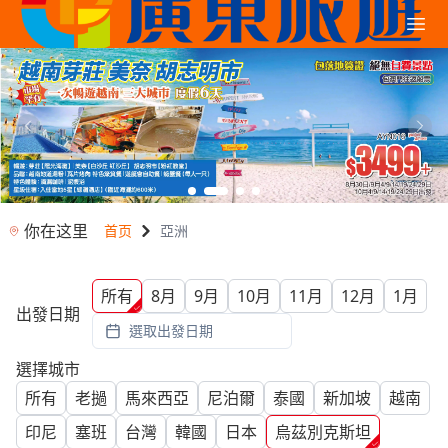
你在这里
首页
亞洲
所有
8月
9月
10月
11月
12月
1月
出發日期
選取出發日期
選擇城市
所有
老撾
馬來西亞
尼泊爾
泰國
新加坡
越南
印尼
塞班
台灣
韓國
日本
烏茲別克斯坦