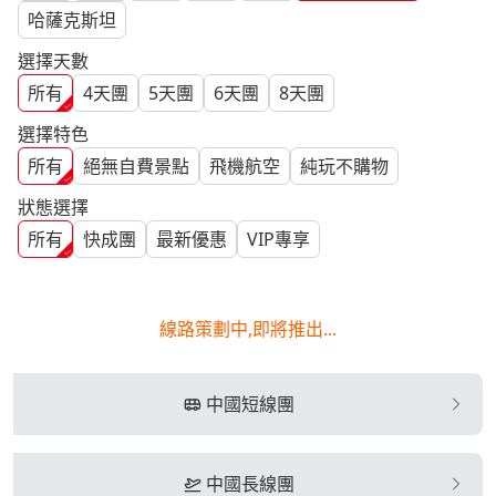
哈薩克斯坦
選擇天數
所有
4
天團
5
天團
6
天團
8
天團
選擇特色
所有
絕無自費景點
飛機航空
純玩不購物
狀態選擇
所有
快成團
最新優惠
VIP專享
線路策劃中,即將推出...
中國短線團
中國長線團