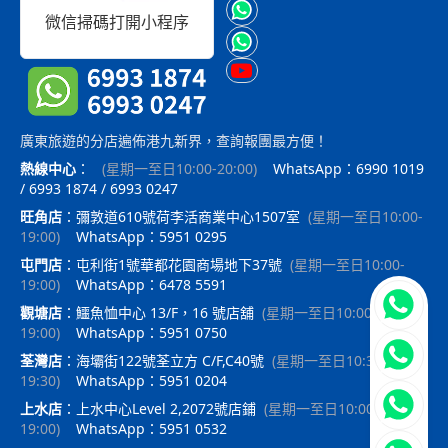
微信掃碼打開小程序
廣東旅遊的分店遍佈港九新界，查詢報團最方便！
熱線中心
：
(
星期一至日10:00-20:00
)
WhatsApp：6990 1019
/ 6993 1874 / 6993 0247
旺角店
：
彌敦道610號荷李活商業中心1507室
(
星期一至日10:00-
19:00
)
WhatsApp：5951 0295
屯門店
：
屯利街1號華都花園商場地下37號
(
星期一至日10:00-
19:00
)
WhatsApp：6478 5591
立即聯
觀塘店
：
鱷魚恤中心 13/F，16 號店舖
(
星期一至日10:00-
19:00
)
WhatsApp：5951 0750
荃灣店
：
海壩街122號荃立方 C/F,C40號
(
星期一至日10:30-
19:30
)
WhatsApp：5951 0204
上水店
：
上水中心Level 2,2072號店鋪
(
星期一至日10:00-
19:00
)
WhatsApp：5951 0532