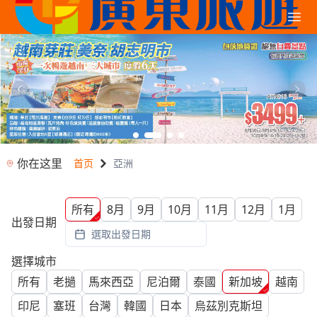
你在这里
首页
亞洲
所有
8月
9月
10月
11月
12月
1月
出發日期
選取出發日期
選擇城市
所有
老撾
馬來西亞
尼泊爾
泰國
新加坡
越南
印尼
塞班
台灣
韓國
日本
烏茲別克斯坦