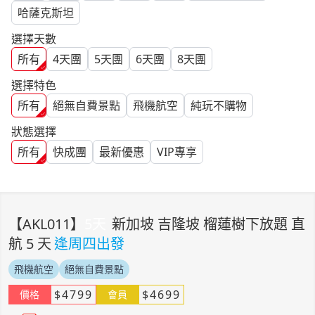
哈薩克斯坦
選擇天數
所有
4
天團
5
天團
6
天團
8
天團
選擇特色
所有
絕無自費景點
飛機航空
純玩不購物
狀態選擇
所有
快成團
最新優惠
VIP專享
【
AKL011
】
5
天
新加坡 吉隆坡 榴蓮樹下放題 直
航 5 天
逢周四出發
飛機航空
絕無自費景點
$
4799
$
4699
價格
會員