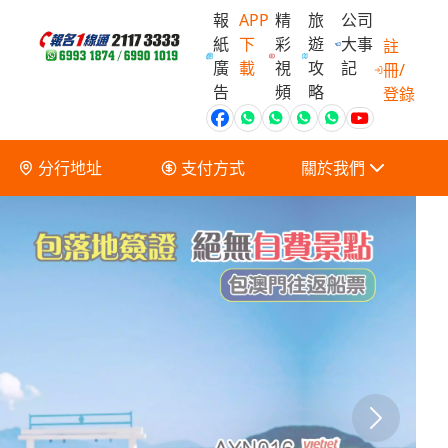
報
APP
精
旅
公司
紙
下
彩
遊
大事
註
廣
載
視
攻
記
冊/
會員獨家優
告
頻
略
登錄
分行地址
支付方式
關於我們
關於我們
服務條款及細則