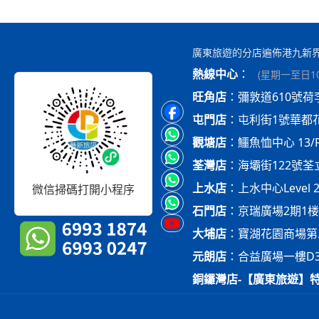
廣東旅遊的分店遍佈港九新
熱線中心
：
(
星期一至日10:
旺角店
：
彌敦道610號荷
屯門店
：
屯利街1號華都
觀塘店
：
鱷魚恤中心 13/
荃灣店
：
海壩街122號荃立方
上水店
：
上水中心Level 
微信掃碼打開小程序
石門店
：
京瑞廣場2期1楼 O
大埔店
：
寶湖花園商場第二
元朗店
：
合益廣場一樓D
銅鑼灣店-【廣東旅遊】