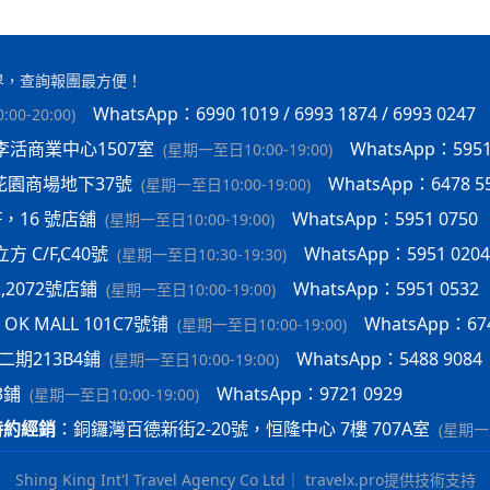
界，查詢報團最方便！
WhatsApp：6990 1019 / 6993 1874 / 6993 0247
00-20:00
)
李活商業中心1507室
WhatsApp：5951
(
星期一至日10:00-19:00
)
花園商場地下37號
WhatsApp：6478 5
(
星期一至日10:00-19:00
)
F，16 號店舖
WhatsApp：5951 0750
(
星期一至日10:00-19:00
)
 C/F,C40號
WhatsApp：5951 0204
(
星期一至日10:30-19:30
)
2,2072號店鋪
WhatsApp：5951 0532
(
星期一至日10:00-19:00
)
K MALL 101C7號铺
WhatsApp：674
(
星期一至日10:00-19:00
)
期213B4鋪
WhatsApp：5488 9084
(
星期一至日10:00-19:00
)
3鋪
WhatsApp：9721 0929
(
星期一至日10:00-19:00
)
特約經銷
：
銅鑼灣百德新街2-20號，恒隆中心 7樓 707A室
(
星期一至
Shing King Int'l Travel Agency Co Ltd
｜
travelx.pro提供技術支持