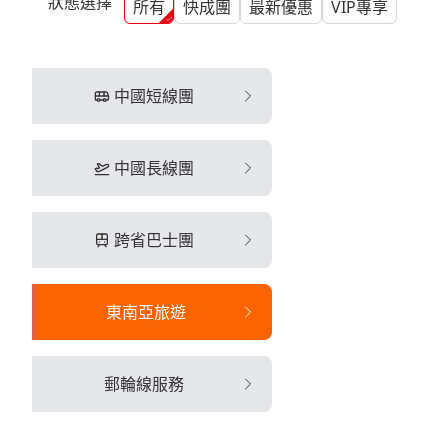
狀態選擇
所有
快成團
最新優惠
VIP專享
中國短線團
中國長線團
跨省巴士團
東南亞旅遊
郵輪線服務