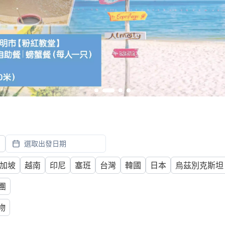
月
選取出發日期
加坡
越南
印尼
塞班
台灣
韓國
日本
烏茲別克斯坦
團
物