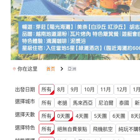
你在这里
首页
亞洲
出發日期
所有
8月
9月
10月
11月
12月
1
選擇城市
所有
老撾
馬來西亞
尼泊爾
泰國
新
選擇天數
所有
0
天團
4
天團
5
天團
6
天團
8
天
選擇特色
所有
絕無自費景點
飛機航空
純玩不購