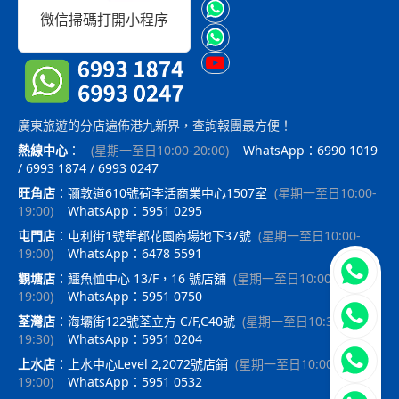
微信掃碼打開小程序
廣東旅遊的分店遍佈港九新界，查詢報團最方便！
熱線中心
：
(
星期一至日10:00-20:00
)
WhatsApp：6990 1019
/ 6993 1874 / 6993 0247
旺角店
：
彌敦道610號荷李活商業中心1507室
(
星期一至日10:00-
19:00
)
WhatsApp：5951 0295
屯門店
：
屯利街1號華都花園商場地下37號
(
星期一至日10:00-
19:00
)
WhatsApp：6478 5591
立即聯
觀塘店
：
鱷魚恤中心 13/F，16 號店舖
(
星期一至日10:00-
19:00
)
WhatsApp：5951 0750
荃灣店
：
海壩街122號荃立方 C/F,C40號
(
星期一至日10:30-
19:30
)
WhatsApp：5951 0204
上水店
：
上水中心Level 2,2072號店鋪
(
星期一至日10:00-
19:00
)
WhatsApp：5951 0532