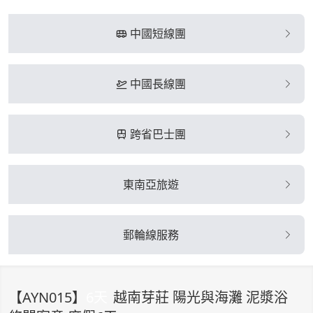
中國短線團
中國長線團
跨省巴士團
東南亞旅遊
郵輪線服務
【
AYN015
】
6
天
越南芽莊 陽光與海灘 泥漿浴