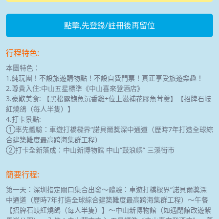
點擊,先登錄/註冊後再留位
行程特色:
本團特色：
1.純玩團！不設旅遊購物點！不設自費門票！真正享受旅遊樂趣！
2.尊貴入住:中山五星標準《中山喜來登酒店》
3.豪歎美食: 【黑松露鮑魚沉香雞+位上滋補花膠魚茸羹】【招牌石岐
紅燒鴿（每人半隻）】
4.打卡景點:
①率先體驗：車遊打橋樑界“諾貝爾獎深中通道（歷時7年打造全球綜
合建築難度最高跨海集群工程）
②打卡全新落成：中山新博物館 中山“鼓浪嶼” 三溪街市
簡要行程:
第一天：深圳指定關口集合出發～體驗：車遊打橋樑界“諾貝爾獎深
中通道（歷時7年打造全球綜合建築難度最高跨海集群工程）～午餐
【招牌石岐紅燒鴿（每人半隻）】～中山新博物館（如遇閉館改遊紫