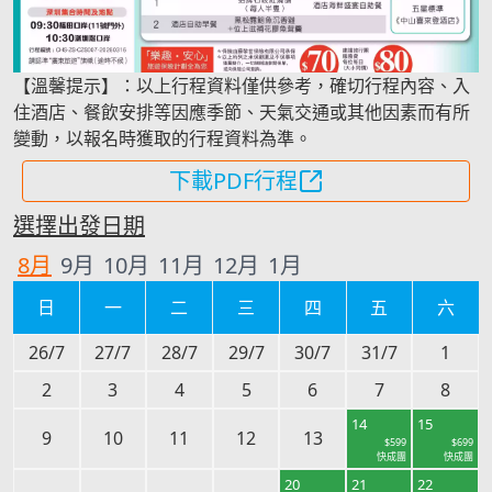
【溫馨提示】：以上行程資料僅供參考，確切行程內容、入
住酒店、餐飲安排等因應季節、天氣交通或其他因素而有所
變動，以報名時獲取的行程資料為準。
下載PDF行程
選擇出發日期
8
月
9
月
10
月
11
月
12
月
1
月
日
一
二
三
四
五
六
26/7
27/7
28/7
29/7
30/7
31/7
1
2
3
4
5
6
7
8
14
15
9
10
11
12
13
$
599
$
699
快成團
快成團
20
21
22