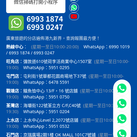
微信掃碼打開小程序
廣東旅遊的分店遍佈港九新界，查詢報團最方便！
熱線中心
：
(
星期一至日10:00-20:00
)
WhatsApp：6990 1019
/ 6993 1874 / 6993 0247
旺角店
：
彌敦道610號荷李活商業中心1507室
(
星期一至日10:00-
19:00
)
WhatsApp：5951 0295
屯門店
：
屯利街1號華都花園商場地下37號
(
星期一至日10:00-
19:00
)
WhatsApp：6478 5591
立即聯
觀塘店
：
鱷魚恤中心 13/F，16 號店舖
(
星期一至日10:00-
19:00
)
WhatsApp：5951 0750
荃灣店
：
海壩街122號荃立方 C/F,C40號
(
星期一至日10:30-
19:30
)
WhatsApp：5951 0204
上水店
：
上水中心Level 2,2072號店鋪
(
星期一至日10:00-
19:00
)
WhatsApp：5951 0532
石門店
：
京瑞廣場2期1楼 OK MALL 101C7號铺
(
星期一至日