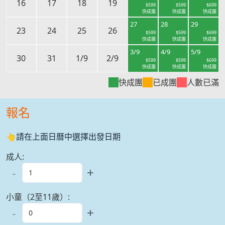
16
17
18
19
$
599
$
599
$
699
快成團
快成團
快成團
27
28
29
23
24
25
26
$
599
$
599
$
699
快成團
快成團
快成團
3/9
4/9
5/9
30
31
1/9
2/9
$
599
$
599
$
699
快成團
快成團
快成團
快成團
已成團
人數已滿
報名
👆請在上面日曆中選擇出發日期
成人
:
-
+
小童（2至11歲）
:
-
+