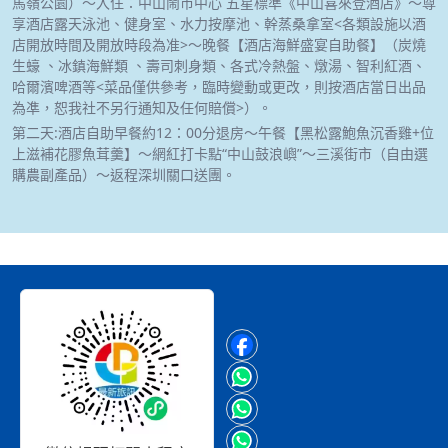
馬嶺公園）～入住：中山鬧市中心 五星標準《中山喜來登酒店》～尊
享酒店露天泳池、健身室、水力按摩池、幹蒸桑拿室<各類設施以酒
店開放時間及開放時段為准>～晚餐【酒店海鮮盛宴自助餐】（炭燒
生蠔 、冰鎮海鮮類 、壽司刺身類、各式冷熱盤、燉湯、智利紅酒、
哈爾濱啤酒等<菜品僅供參考，臨時變動或更改，則按酒店當日出品
為凖，恕我社不另行通知及任何賠償>）。
第二天:酒店自助早餐約12：00分退房～午餐【黑松露鮑魚沉香雞+位
上滋補花膠魚茸羹】～網紅打卡點“中山鼓浪嶼”～三溪街市（自由選
購農副產品）～返程深圳關口送團。