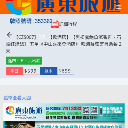
詳細行程
【
CZS007
】
2
天
【歎酒店】【黑松露鮑魚沉香雞、石
岐紅燒鴿】 五星《中山喜來登酒店》 嘆海鮮盛宴自助餐 2
天
逢四、五、六出發
$
599
$
699
平日
週末
點擊查看大圖