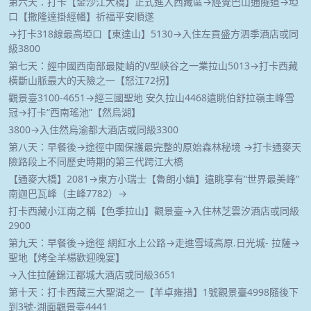
第六天：打卡【金沙江大橋】正式進入西藏區→經覺巴山通隧道→埡
口【撒隆達掛經幡】祈福平安順遂
→打卡318線最高埡口【東達山】5130→入住左貢盛方泗季酒店或同
級3800
第七天：經中國西南部最陡峭的V型峽谷之一業拉山5013→打卡西藏
橫斷山脈最大的天險之一【怒江72拐】
觀景臺3100-4651→經三國聖地 安久拉山4468遠眺伯舒拉嶺主峰雪
冠→打卡“西南瑤池”【然烏湖】
3800→入住然烏渝都大酒店或同級3300
第八天：早餐後→途徑中國保護最完整的原始森林秘境 →打卡通麥天
險路段上不同歷史時期的第三代跨江大橋
【通麥大橋】2081→東方小瑞士【魯朗小鎮】遠眺享有“世界最美峰”
南迦巴瓦峰（主峰7782）→
打卡西藏小江南之稱【色季拉山】觀景臺→入住林芝雲汐酒店或同級
2900
第九天：早餐後→途徑 網紅水上公路→走進雪域高原.日光城- 拉薩→
聖地【烤全羊楊歡迎晚宴】
→入住拉薩錦江都城大酒店或同級3651
第十天：打卡西藏三大聖湖之一【羊卓雍措】1號觀景臺4998隨後下
到3號-湖面觀景臺4441