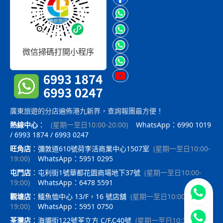
微信掃碼打開小程序
廣東旅遊的分店遍佈港九新界，查詢報團最方便！
熱線中心
：
(
星期一至日10:00-20:00
)
WhatsApp：6990 1019
/ 6993 1874 / 6993 0247
旺角店
：
彌敦道610號荷李活商業中心1507室
(
星期一至日10:00-
19:00
)
WhatsApp：5951 0295
屯門店
：
屯利街1號華都花園商場地下37號
(
星期一至日10:00-
19:00
)
WhatsApp：6478 5591
立即聯
觀塘店
：
鱷魚恤中心 13/F，16 號店舖
(
星期一至日10:00-
19:00
)
WhatsApp：5951 0750
荃灣店
：
海壩街122號荃立方 C/F,C40號
(
星期一至日10:30-