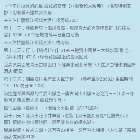
→下午打拉薩的心臟 西藏的靈魂【八廓街和大昭寺】→晚餐特別安
排：用餐看布達拉宮夜景
→入住拉薩錦江都城大酒店或同級3651
第十一天：參觀世界上海拔最高、規模最大的宮殿建築群【布達拉
宮】3700→下午聖城拉薩半日自由活動
→入住拉薩錦江都城大酒店或同級
第十二天：打卡【納根拉山】5190→遊覽中國第三大鹹水聖湖”之一
【納木措】4718→經青藏鐵路上的最高點感
受高原禁區念青唐古喇山口→ 經廣袤藏北草原→入住那曲維也納國際
酒店/同級
第十三天：細緻安排乘有氧火車穿越：（參考車次Z8982/ 乘車時間
13：16-次日06：08）
沿途經青藏高原的主要山脈之一唐古喇山山脈→沱沱河→三江源→穿
越可哥西裏無人區 觀藏羚羊等→
昆侖山脈→格爾木....→晚宿火車臥鋪（約17個鐘）
第十四天：落火車吃市井早餐→遊覽【茶卡鹽湖景區*包觀光小火
車】鑲嵌在雪山草地間，是固液並存的鹵水湖，
層層碧波，片片白鹽，既有雪山相映，又有草地相擁 →入住茶卡晚楓
酒店或同級3100