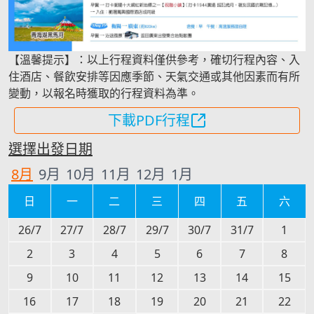
【溫馨提示】：以上行程資料僅供參考，確切行程內容、入
住酒店、餐飲安排等因應季節、天氣交通或其他因素而有所
變動，以報名時獲取的行程資料為準。
下載PDF行程
選擇出發日期
8
月
9
月
10
月
11
月
12
月
1
月
日
一
二
三
四
五
六
26/7
27/7
28/7
29/7
30/7
31/7
1
2
3
4
5
6
7
8
9
10
11
12
13
14
15
16
17
18
19
20
21
22