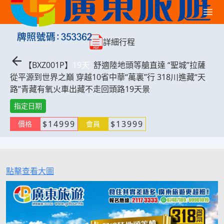
詳細行程
【
BXZ001P
】
19
天
舒適陸地頭等艙直達 “聖城”拉薩
從平源到世界之巔 穿越10省中華“萬裏”行 318川進藏“天
路”青藏有氧火車出藏不走回頭路19天景
指定日期
$
14999
$
13999
價格
會員
點擊查看大圖