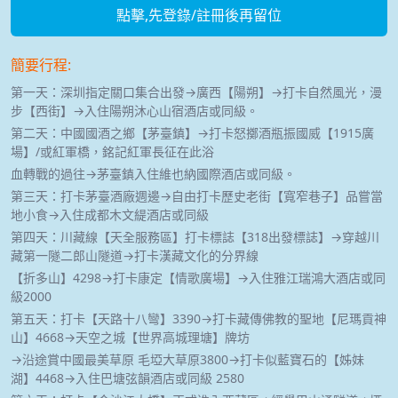
點擊,先登錄/註冊後再留位
簡要行程:
第一天：深圳指定關口集合出發→廣西【陽朔】→打卡自然風光，漫
步【西街】→入住陽朔沐心山宿酒店或同級。
第二天：中國國酒之鄉【茅臺鎮】→打卡怒擲酒瓶振國威【1915廣
場】/或紅軍橋，銘記紅軍長征在此浴
血轉戰的過往→茅臺鎮入住維也納國際酒店或同級。
第三天：打卡茅臺酒廠週邊→自由打卡歷史老街【寬窄巷子】品嘗當
地小食→入住成都木文緹酒店或同級
第四天：川藏線【天全服務區】打卡標誌【318出發標誌】→穿越川
藏第一隧二郎山隧道→打卡漢藏文化的分界線
【折多山】4298→打卡康定【情歌廣場】→入住雅江瑞鴻大酒店或同
級2000
第五天：打卡【天路十八彎】3390→打卡藏傳佛教的聖地【尼瑪貢神
山】4668→天空之城【世界高城理塘】牌坊
→沿途賞中國最美草原 毛埡大草原3800→打卡似藍寶石的【姊妹
湖】4468→入住巴塘弦韻酒店或同級 2580