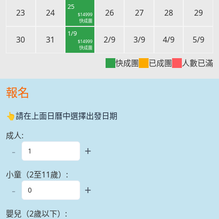
25
23
24
26
27
28
29
$
14999
快成團
1/9
30
31
2/9
3/9
4/9
5/9
$
14999
快成團
快成團
已成團
人數已滿
報名
👆請在上面日曆中選擇出發日期
成人
:
-
+
小童（2至11歲）
:
-
+
嬰兒（2歲以下）
: