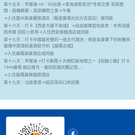
第十五天：早餐後→8：00出發→青海湖黑馬河*含景交車 草原遼
闊，經幡簌簌，高原曠野之美→午餐
→入住蘭州美豪麗致酒店（萬達廣場光欣大百貨店）或同級
第十六天：打卡【西安大唐不夜城】→自由選擇當地美食：羊肉泡饃
肉夾饃 回民小食等→入住西安南楓酒店或同級
第十七天：打卡中國最完整的一座古代城池，夜逛金庸筆下的射雕英
雄傳中郭靖和黃蓉駐守的【襄陽古城】
→入住襄陽美豪酒店或同級
第十八天：早餐後→打卡衡陽十大網紅新地標之一【祝融小鎮】打卡
1944廣場 銘記歲月，複刻民國抗戰記憶....
→入住衡陽萬興國際酒店
第十九天：沿途風景→返回深圳口岸送團.