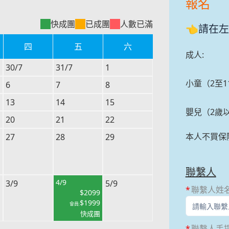
報名
快成團
已成團
人數已滿
👈請在
四
五
六
成人
:
30/7
31/7
1
小童（2至1
6
7
8
13
14
15
嬰兒（2歲
20
21
22
本人不買保
27
28
29
聯繫人
4/9
3/9
5/9
聯繫人姓
$
2099
$
1999
會員:
快成團
聯繫人手