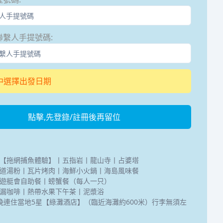
聯繫人手提號碼
:
中選擇出發日期
點擊,先登錄/註冊後再留位
【拖網捕魚體驗】丨五指岩丨龍山寺丨占婆塔
道湯粉丨瓦片烤肉丨海鮮小火鍋丨海島風味餐
遊艇會自助餐丨螃蟹餐（每人一只）
漏咖啡丨熱帶水果下午茶丨泥漿浴
晚連住當地5星【綠灘酒店】（臨近海灘約600米）行李無須左