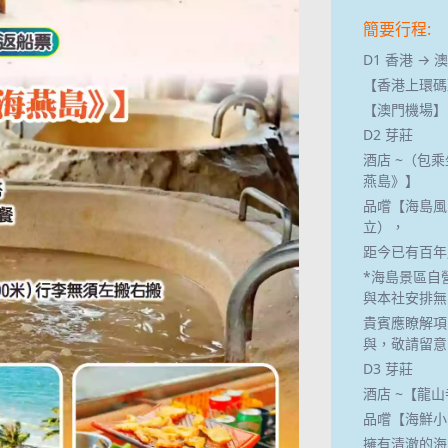
簡要行程:
D1 香港 → 澳門
【香港上環碼
【澳門機場】
D2 芽莊
酒店 ~（包
燕島》】
品嚐【海島風
立），
距今已有百年
*海島景區自
與本社安排無
貴賓應瞭解項
與，敬請留意
D3 芽莊
酒店 ~【龍
品嚐【海鮮小
擁有清澈的海