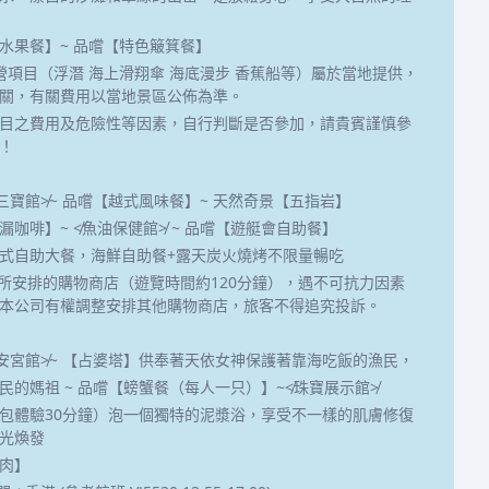
水果餐】~ 品嚐【特色簸箕餐】
營項目（浮潛 海上滑翔傘 海底漫步 香蕉船等）屬於當地提供，
關，有關費用以當地景區公佈為準。
目之費用及危險性等因素，自行判斷是否參加，請貴賓謹慎參
！
南三寶館≯~ 品嚐【越式風味餐】~ 天然奇景【五指岩】
漏咖啡】~ ≮魚油保健館≯ ~ 品嚐【遊艇會自助餐】
式自助大餐，海鮮自助餐+露天炭火燒烤不限量暢吃
程中所安排的購物商店（遊覽時間約120分鐘），遇不可抗力因素
本公司有權調整安排其他購物商店，旅客不得追究投訴。
南洋安宮館≯~ 【占婆塔】供奉著天依女神保護著靠海吃飯的漁民，
民的媽祖 ~ 品嚐【螃蟹餐（每人一只）】~≮珠寶展示館≯
包體驗30分鐘）泡一個獨特的泥漿浴，享受不一樣的肌膚修復
光煥發
肉】