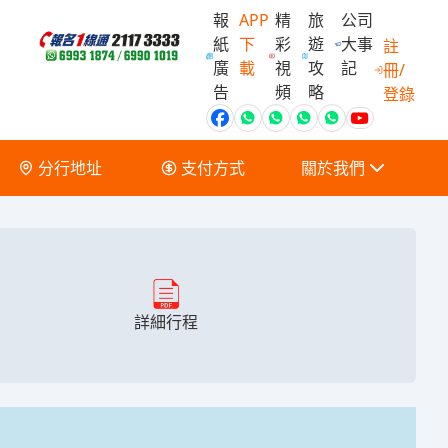
報
APP
精
旅
公司
紙
下
彩
遊
大事
註
廣
載
視
攻
記
冊/
會員獨家優
告
頻
略
登錄
分行地址
支付方式
關於我們
關於我們
服務條款及細則
詳細行程