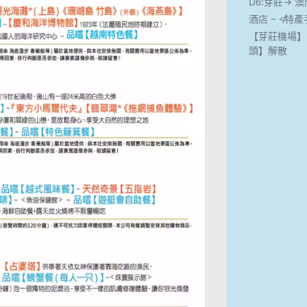
D6:芽莊→ 澳門
酒店 ~ ≮
【芽莊機場】
頭】解散