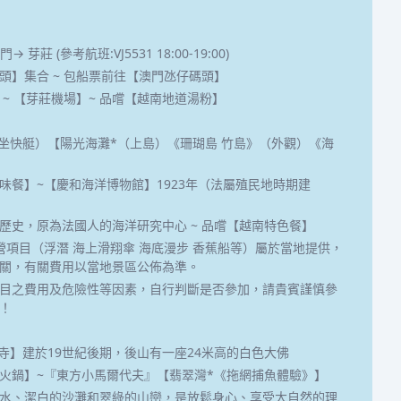
→ 芽莊 (參考航班:VJ5531 18:00-19:00)
頭】集合 ~ 包船票前往【澳門氹仔碼頭】
 ~ 【芽莊機場】~ 品嚐【越南地道湯粉】
乘坐快艇）【陽光海灘*（上島）《珊瑚島 竹島》（外觀）《海
味餐】~【慶和海洋博物館】1923年（法屬殖民地時期建
歷史，原為法國人的海洋研究中心 ~ 品嚐【越南特色餐】
營項目（浮潛 海上滑翔傘 海底漫步 香蕉船等）屬於當地提供，
關，有關費用以當地景區公佈為準。
目之費用及危險性等因素，自行判斷是否參加，請貴賓謹慎參
！
山寺】建於19世紀後期，後山有一座24米高的白色大佛
火鍋】~『東方小馬爾代夫』【翡翠灣*《拖網捕魚體驗》】
水、潔白的沙灘和翠綠的山巒，是放鬆身心、享受大自然的理