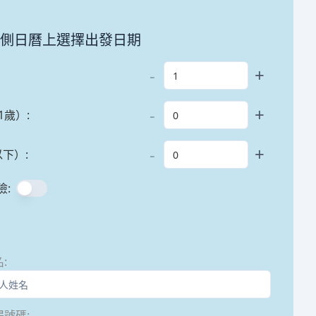
左側日曆上選擇出發日期
-
+
-
+
1歲）
:
-
+
以下）
:
險
:
名
:
提號碼
: