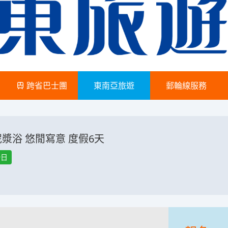
跨省巴士團
東南亞旅遊
郵輪線服務
漿浴 悠閒寫意 度假6天
9日