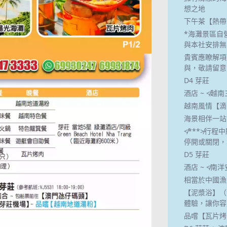
想之地
下午茶【熱帶
*海灘景區自
與本社安排無
貴賓應瞭解項
與，敬請留意
D4 芽莊
酒店 ~ ≮越
越南風情【滴
海景相伴一站
≮***≯行
停開或關閉，
D5 芽莊
酒店 ~ ≮
相當於中國漁
【泥漿浴】（
體驗，讓你容
品嚐【瓦片烤