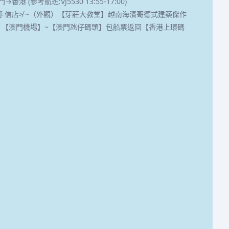
→香港 (參考航班:VJ5530 13:55-17:00)
特產手信店≯ ~（外觀）【芽莊大教堂】越南海濱哥德式建築傑作
 【澳門機場】~【澳門氹仔碼頭】包船票返回【香港上環碼