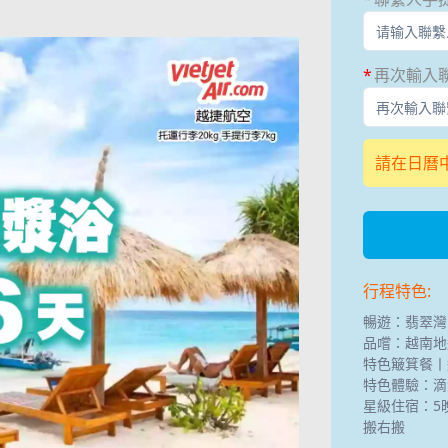
再次輸入
請在日曆
行程特色:
暢遊：翡翠灣
品嚐：越南地
特色簸箕餐丨
特色體驗：滴
星級住宿：5
搬右搬