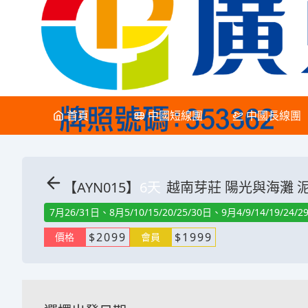
首頁
中國短線團
中國長線團
【
AYN015
】
6
天
越南芽莊 陽光與海灘 泥
7月26/31日、8月5/10/15/20/25/30日、9月4/9/14/19/24/2
$
2099
$
1999
價格
會員