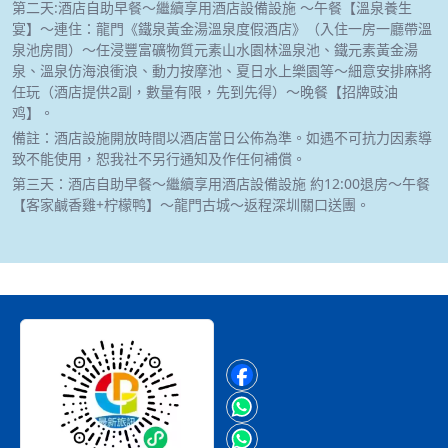
第二天:酒店自助早餐～繼續享用酒店設備設施 ～午餐【溫泉養生
宴】～連住：龍門《鐵泉黃金湯溫泉度假酒店》（入住一房一廳帶溫
泉池房間）～任浸豐富礦物質元素山水園林溫泉池、鐵元素黃金湯
泉、溫泉仿海浪衝浪、動力按摩池、夏日水上樂園等～細意安排麻將
任玩（酒店提供2副，數量有限，先到先得）～晚餐【招牌豉油
鸡】。
備註：酒店設施開放時間以酒店當日公佈為準。如遇不可抗力因素導
致不能使用，恕我社不另行通知及作任何補償。
第三天：酒店自助早餐～繼續享用酒店設備設施 約12:00退房～午餐
【客家鹹香雞+柠檬鸭】～龍門古城～返程深圳關口送團。