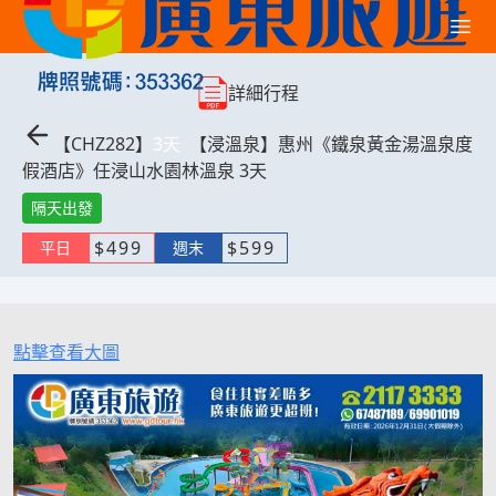
詳細行程
【
CHZ282
】
3
天
【浸溫泉】惠州《鐵泉黃金湯溫泉度
假酒店》任浸山水園林溫泉 3天
隔天出發
$
499
$
599
平日
週末
點擊查看大圖