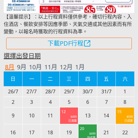
【溫馨提示】：以上行程資料僅供參考，確切行程內容、入
住酒店、餐飲安排等因應季節、天氣交通或其他因素而有所
變動，以報名時獲取的行程資料為準。
下載PDF行程
選擇出發日期
8
月
9
月
10
月
11
月
12
月
1
月
日
一
二
三
四
五
六
26/7
27/7
28/7
29/7
30/7
31/7
1
2
3
4
5
6
7
8
12
15
9
10
11
13
14
$
499
$
599
已滿團
已成團
20
16
17
18
19
21
22
$
499
快成團