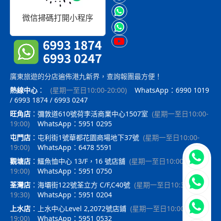
微信掃碼打開小程序
廣東旅遊的分店遍佈港九新界，查詢報團最方便！
熱線中心
：
(
星期一至日10:00-20:00
)
WhatsApp：6990 1019
/ 6993 1874 / 6993 0247
旺角店
：
彌敦道610號荷李活商業中心1507室
(
星期一至日10:00-
19:00
)
WhatsApp：5951 0295
屯門店
：
屯利街1號華都花園商場地下37號
(
星期一至日10:00-
19:00
)
WhatsApp：6478 5591
立即聯
觀塘店
：
鱷魚恤中心 13/F，16 號店舖
(
星期一至日10:00-
19:00
)
WhatsApp：5951 0750
荃灣店
：
海壩街122號荃立方 C/F,C40號
(
星期一至日10:30-
19:30
)
WhatsApp：5951 0204
上水店
：
上水中心Level 2,2072號店鋪
(
星期一至日10:00-
19:00
)
WhatsApp：5951 0532