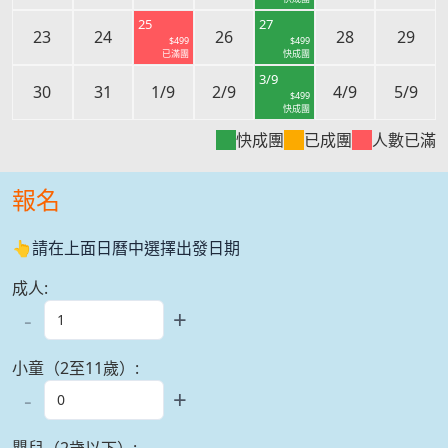
25
27
23
24
26
28
29
$
499
$
499
已滿團
快成團
3/9
30
31
1/9
2/9
4/9
5/9
$
499
快成團
快成團
已成團
人數已滿
報名
👆請在上面日曆中選擇出發日期
成人
:
-
+
小童（2至11歲）
:
-
+
嬰兒（2歲以下）
: