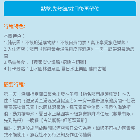
點擊,先登錄/註冊後再留位
行程特色:
本團特色：
1.純玩團！不設旅遊購物點！不設自費門票！真正享受旅遊樂趣！
2.入住酒店：龍門《鐵泉黃金湯溫泉度假酒店》一房一廳帶溫泉池房
間
3.品嘗美食：【農家炭火燒鴨+招牌白切雞】
4.打卡景點：山水園林溫泉區 夏日水上樂園 龍門古城
簡要行程:
第一天：深圳指定關口集合出發～午餐【馳名龍門胡須雞宴】～入
住：龍門《鐵泉黃金湯溫泉度假酒店》一房一廳帶溫泉池房間～任浸
豐富礦物質元素山水園林溫泉池、鐵元素黃金湯泉、溫泉仿海浪衝
浪、動力按摩池、夏日水上樂園等～細意安排麻將任玩（數量有限，
先到先得）～晚餐【古法燜鴨+紅蔥頭蒸雞】。
備註：酒店設施開放時間以酒店當日公佈為準。如遇不可抗力因素導
致不能使用，恕我社不另行通知及作任何補償。