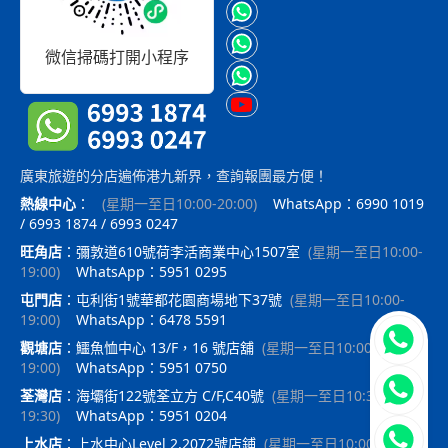
微信掃碼打開小程序
廣東旅遊的分店遍佈港九新界，查詢報團最方便！
熱線中心
：
(
星期一至日10:00-20:00
)
WhatsApp：6990 1019
/ 6993 1874 / 6993 0247
旺角店
：
彌敦道610號荷李活商業中心1507室
(
星期一至日10:00-
19:00
)
WhatsApp：5951 0295
屯門店
：
屯利街1號華都花園商場地下37號
(
星期一至日10:00-
19:00
)
WhatsApp：6478 5591
立即聯
觀塘店
：
鱷魚恤中心 13/F，16 號店舖
(
星期一至日10:00-
19:00
)
WhatsApp：5951 0750
荃灣店
：
海壩街122號荃立方 C/F,C40號
(
星期一至日10:30-
19:30
)
WhatsApp：5951 0204
上水店
：
上水中心Level 2,2072號店鋪
(
星期一至日10:00-