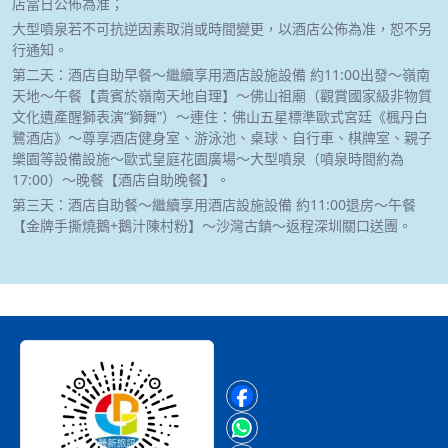
店當日公佈為准；
大型噴泉若不可抗逆因素取消或時間變更，以酒店公佈為准，恕不另
行通知。
第二天：酒店自助早餐～繼續享用酒店設施設備 約11:00出發～嶺南
天地～午餐【貴賓於嶺南天地自理】～佛山祖廟（觀賞國家級非物質
文化遺產醒獅表演“獅舞”）～連住：佛山五星標準歐式宮廷《楓丹白
鷺酒店》～尊享酒店健身室、游泳池、桌球、自行車、棋牌室、親子
樂園等設備設施～歐式皇庭花園廣場～大型噴泉（噴泉時間約為
17:00）～晚餐【酒店自助晚餐】。
第三天：酒店自助餐～繼續享用酒店設施設備 約11:00退房～午餐
【金牌手撕燒鵝+鵝汁陳村粉】～沙灣古鎮～返程深圳關口送團。