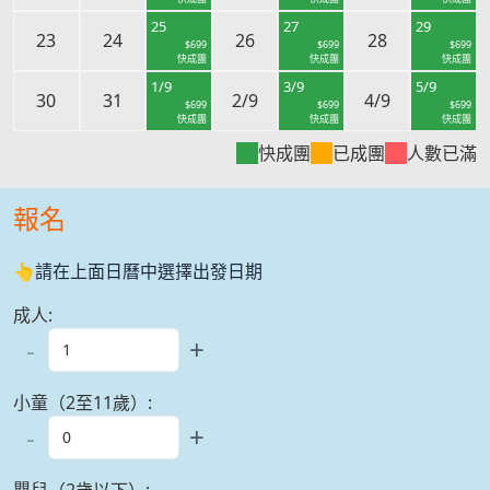
25
27
29
23
24
26
28
$
699
$
699
$
699
快成團
快成團
快成團
1/9
3/9
5/9
30
31
2/9
4/9
$
699
$
699
$
699
快成團
快成團
快成團
快成團
已成團
人數已滿
報名
👆請在上面日曆中選擇出發日期
成人
:
-
+
小童（2至11歲）
:
-
+
嬰兒（2歲以下）
: