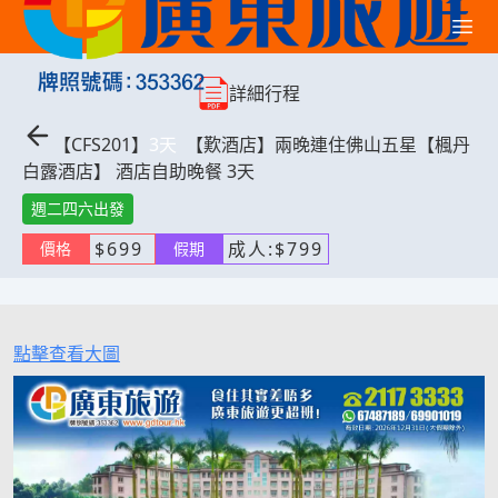
詳細行程
【
CFS201
】
3
天
【歎酒店】兩晚連住佛山五星【楓丹
白露酒店】 酒店自助晚餐 3天
週二四六出發
$
699
成人:
$
799
價格
假期
點擊查看大圖