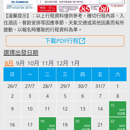
【溫馨提示】：以上行程資料僅供參考，確切行程內容、入
住酒店、餐飲安排等因應季節、天氣交通或其他因素而有所
變動，以報名時獲取的行程資料為準。
下載PDF行程
選擇出發日期
8
月
9
月
10
月
11
月
12
月
1
月
日
一
二
三
四
五
六
26/7
27/7
28/7
29/7
30/7
31/7
1
2
3
4
5
6
7
8
15
9
10
11
12
13
14
$
699
快成團
18
20
22
16
17
19
21
$
699
$
699
$
699
快成團
快成團
快成團