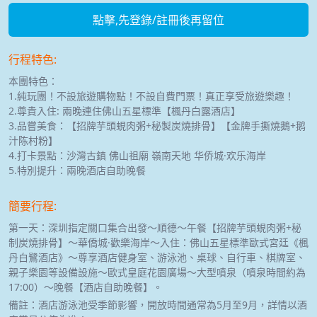
點擊,先登錄/註冊後再留位
行程特色:
本團特色：
1.純玩團！不設旅遊購物點！不設自費門票！真正享受旅遊樂趣！
2.尊貴入住: 兩晚連住佛山五星標準【楓丹白露酒店】
3.品嘗美食：【招牌芋頭蜆肉粥+秘製炭燒排骨】【金牌手撕燒鵝+鹅
汁陈村粉】
4.打卡景點：沙灣古鎮 佛山祖廟 嶺南天地 华侨城·欢乐海岸
5.特別提升：兩晚酒店自助晚餐
簡要行程:
第一天：深圳指定關口集合出發～順德～午餐【招牌芋頭蜆肉粥+秘
制炭燒排骨】～華僑城·歡樂海岸～入住：佛山五星標準歐式宮廷《楓
丹白鷺酒店》～尊享酒店健身室、游泳池、桌球、自行車、棋牌室、
親子樂園等設備設施～歐式皇庭花園廣場～大型噴泉（噴泉時間約為
17:00）～晚餐【酒店自助晚餐】。
備註：酒店游泳池受季節影響，開放時間通常為5月至9月，詳情以酒