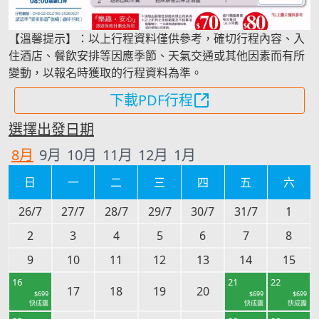
【溫馨提示】：以上行程資料僅供參考，確切行程內容、入
住酒店、餐飲安排等因應季節、天氣交通或其他因素而有所
變動，以報名時獲取的行程資料為準。
下載PDF行程
選擇出發日期
8
月
9
月
10
月
11
月
12
月
1
月
日
一
二
三
四
五
六
26/7
27/7
28/7
29/7
30/7
31/7
1
2
3
4
5
6
7
8
9
10
11
12
13
14
15
16
21
22
17
18
19
20
$
699
$
699
$
699
快成團
快成團
快成團