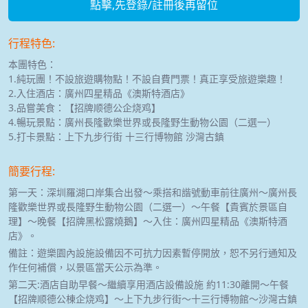
點擊,先登錄/註冊後再留位
行程特色:
本團特色：
1.純玩團！不設旅遊購物點！不設自費門票！真正享受旅遊樂趣！
2.入住酒店：廣州四星精品《澳斯特酒店》
3.品嘗美食：【招牌顺德公企烧鸡】
4.暢玩景點：廣州長隆歡樂世界或長隆野生動物公園（二選一）
5.打卡景點：上下九步行街 十三行博物館 沙灣古鎮
簡要行程:
第一天：深圳羅湖口岸集合出發～乘搭和諧號動車前往廣州～廣州長
隆歡樂世界或長隆野生動物公園（二選一）～午餐【貴賓於景區自
理】～晚餐【招牌黑松露燒鵝】～入住：廣州四星精品《澳斯特酒
店》。
備註：遊樂園內設施設備因不可抗力因素暫停開放，恕不另行通知及
作任何補償，以景區當天公示為準。
第二天:酒店自助早餐～繼續享用酒店設備設施 約11:30離開～午餐
【招牌顺德公棟企烧鸡】～上下九步行街～十三行博物館～沙灣古鎮