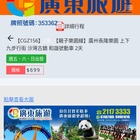
詳細行程
【
CGZ156
】
2
天
【親子樂園線】廣州長隆樂園 上下
九步行街 沙灣古鎮 和諧號動車 2天
週五、六、日出發
$
699
價格
點擊查看大圖