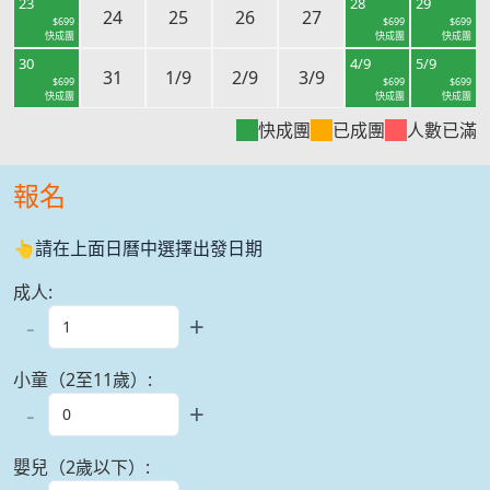
23
28
29
24
25
26
27
$
699
$
699
$
699
快成團
快成團
快成團
30
4/9
5/9
31
1/9
2/9
3/9
$
699
$
699
$
699
快成團
快成團
快成團
快成團
已成團
人數已滿
報名
👆請在上面日曆中選擇出發日期
成人
:
-
+
小童（2至11歲）
:
-
+
嬰兒（2歲以下）
: