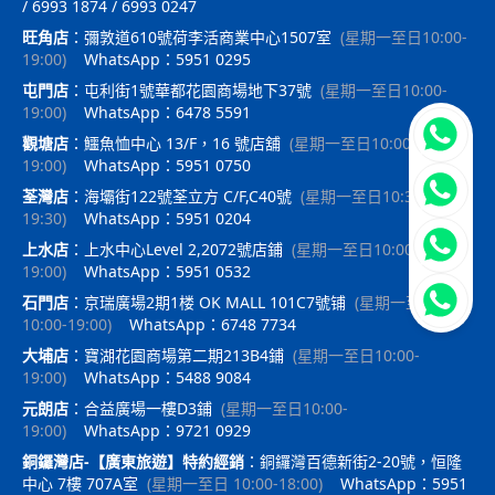
/ 6993 1874 / 6993 0247
旺角店
：
彌敦道610號荷李活商業中心1507室
(
星期一至日10:00-
19:00
)
WhatsApp：5951 0295
屯門店
：
屯利街1號華都花園商場地下37號
(
星期一至日10:00-
19:00
)
WhatsApp：6478 5591
立即聯
觀塘店
：
鱷魚恤中心 13/F，16 號店舖
(
星期一至日10:00-
19:00
)
WhatsApp：5951 0750
荃灣店
：
海壩街122號荃立方 C/F,C40號
(
星期一至日10:30-
19:30
)
WhatsApp：5951 0204
上水店
：
上水中心Level 2,2072號店鋪
(
星期一至日10:00-
19:00
)
WhatsApp：5951 0532
石門店
：
京瑞廣場2期1楼 OK MALL 101C7號铺
(
星期一至日
10:00-19:00
)
WhatsApp：6748 7734
大埔店
：
寶湖花園商場第二期213B4鋪
(
星期一至日10:00-
19:00
)
WhatsApp：5488 9084
元朗店
：
合益廣場一樓D3鋪
(
星期一至日10:00-
19:00
)
WhatsApp：9721 0929
銅鑼灣店-【廣東旅遊】特約經銷
：
銅鑼灣百德新街2-20號，恒隆
中心 7樓 707A室
(
星期一至日 10:00-18:00
)
WhatsApp：5951