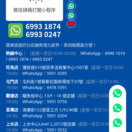
微信掃碼打開小程序
廣東旅遊的分店遍佈港九新界，查詢報團最方便！
熱線中心
：
(
星期一至日10:00-20:00
)
WhatsApp：6990 1019
/ 6993 1874 / 6993 0247
旺角店
：
彌敦道610號荷李活商業中心1507室
(
星期一至日10:00-
19:00
)
WhatsApp：5951 0295
屯門店
：
屯利街1號華都花園商場地下37號
(
星期一至日10:00-
19:00
)
WhatsApp：6478 5591
立即聯
觀塘店
：
鱷魚恤中心 13/F，16 號店舖
(
星期一至日10:00-
19:00
)
WhatsApp：5951 0750
荃灣店
：
海壩街122號荃立方 C/F,C40號
(
星期一至日10:30-
19:30
)
WhatsApp：5951 0204
上水店
：
上水中心Level 2,2072號店鋪
(
星期一至日10:00-
19:00
)
WhatsApp：5951 0532