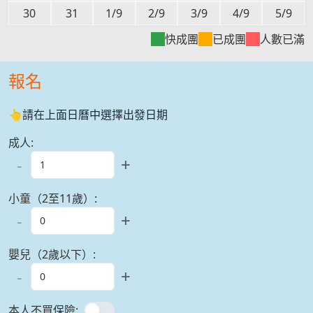
30
31
1/9
2/9
3/9
4/9
5/9
快成團
已成團
人數已滿
報名
👆請在上面日曆中選擇出發日期
成人
:
-
+
小童（2至11歲）
:
-
+
嬰兒（2歲以下）
:
-
+
本人不買保險
: