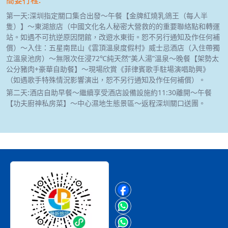
第一天:深圳指定關口集合出發～午餐【金牌紅燒乳鴿王（每人半
隻）】～東湖旅店（中國文化名人秘密大營救的的重要聯絡點和轉運
站。如遇不可抗逆原因閉館，改遊水東街。恕不另行通知及作任何補
償）～入住：五星南昆山《雲頂溫泉度假村》威士忌酒店（入住帶獨
立溫泉池房）～無限次任浸72℃純天然“美人湯”溫泉～晚餐【架勢太
公分豬肉+豪華自助餐】～現場欣賞《菲律賓歌手駐場演唱助興》
（如遇歌手特殊情況影響演出，恕不另行通知及作任何補償）。
第二天:酒店自助早餐～繼續享受酒店設備設施約11:30離開～午餐
【功夫廚神私房菜】～中心濕地生態景區～返程深圳關口送團。