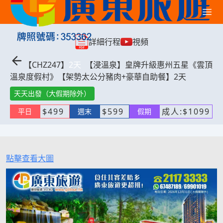
詳細行程
視頻
【
CHZ247
】
2
天
【浸溫泉】皇牌升級惠州五星《雲頂
溫泉度假村》【架勢太公分豬肉+豪華自助餐】2天
天天出發（大假期除外）
$
499
$
599
成人:
$
1099
平日
週末
假期
點擊查看大圖