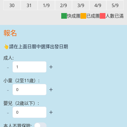
30
31
1/9
2/9
3/9
4/9
5/9
快成團
已成團
人數已滿
報名
👆請在上面日曆中選擇出發日期
成人
:
-
+
小童（2至11歲）
:
-
+
嬰兒（2歲以下）
:
-
+
本人不買保險
: