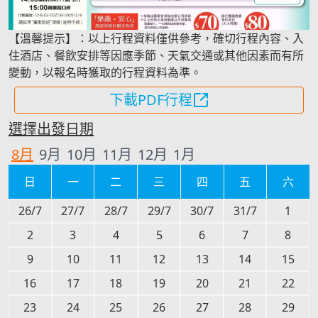
【溫馨提示】：以上行程資料僅供參考，確切行程內容、入
住酒店、餐飲安排等因應季節、天氣交通或其他因素而有所
變動，以報名時獲取的行程資料為準。
下載PDF行程
選擇出發日期
8
月
9
月
10
月
11
月
12
月
1
月
日
一
二
三
四
五
六
26/7
27/7
28/7
29/7
30/7
31/7
1
2
3
4
5
6
7
8
9
10
11
12
13
14
15
16
17
18
19
20
21
22
23
24
25
26
27
28
29