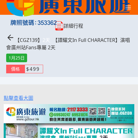
詳細行程
【
CGZ139
】
2
天
【譚耀文In Full CHARACTER】演唱
會廣州站Fans專屬 2天
1月25日
$
499
價格
點擊查看大圖