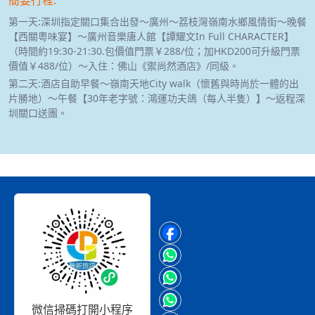
第一天:深圳指定關口集合出發～廣州～荔枝灣嶺南水鄉風情街～晚餐
【西關粵味宴】～廣州音樂唐人館【譚耀文In Full CHARACTER】
（時間約19:30-21:30.包價值門票￥288/位；加HKD200可升級門票
價值￥488/位）～入住：佛山《禦尚然酒店》/同級。
第二天:酒店自助早餐～嶺南天地City walk（懷舊與時尚於一體的出
片勝地）～午餐【30年老字號：鴻運功夫鴿（每人半隻）】～返程深
圳關口送團。
微信掃碼打開小程序