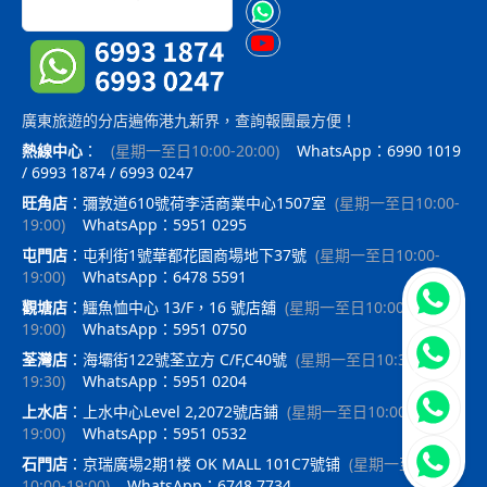
廣東旅遊的分店遍佈港九新界，查詢報團最方便！
熱線中心
：
(
星期一至日10:00-20:00
)
WhatsApp：6990 1019
/ 6993 1874 / 6993 0247
旺角店
：
彌敦道610號荷李活商業中心1507室
(
星期一至日10:00-
19:00
)
WhatsApp：5951 0295
屯門店
：
屯利街1號華都花園商場地下37號
(
星期一至日10:00-
19:00
)
WhatsApp：6478 5591
立即聯
觀塘店
：
鱷魚恤中心 13/F，16 號店舖
(
星期一至日10:00-
19:00
)
WhatsApp：5951 0750
荃灣店
：
海壩街122號荃立方 C/F,C40號
(
星期一至日10:30-
19:30
)
WhatsApp：5951 0204
上水店
：
上水中心Level 2,2072號店鋪
(
星期一至日10:00-
19:00
)
WhatsApp：5951 0532
石門店
：
京瑞廣場2期1楼 OK MALL 101C7號铺
(
星期一至日
10:00-19:00
)
WhatsApp：6748 7734