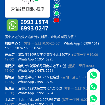
微信掃碼打開小程序
廣東旅遊的分店遍佈港九新界，查詢報團最方便！
熱線中心
：
(
星期一至日10:00-20:00
)
WhatsApp：6990 1019
/ 6993 1874 / 6993 0247
旺角店
：
彌敦道610號荷李活商業中心1507室
(
星期一至日10:00-
19:00
)
WhatsApp：5951 0295
屯門店
：
屯利街1號華都花園商場地下37號
(
星期一至日10:00-
19:00
)
WhatsApp：6478 5591
立即聯
觀塘店
：
鱷魚恤中心 13/F，16 號店舖
(
星期一至日10:00-
19:00
)
WhatsApp：5951 0750
荃灣店
：
海壩街122號荃立方 C/F,C40號
(
星期一至日10:30-
19:30
)
WhatsApp：5951 0204
上水店
：
上水中心Level 2,2072號店鋪
(
星期一至日10:00-
19:00
)
WhatsApp：5951 0532