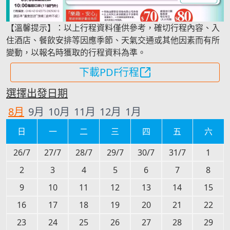
【溫馨提示】：以上行程資料僅供參考，確切行程內容、入
住酒店、餐飲安排等因應季節、天氣交通或其他因素而有所
變動，以報名時獲取的行程資料為準。
下載PDF行程
選擇出發日期
8
月
9
月
10
月
11
月
12
月
1
月
日
一
二
三
四
五
六
26/7
27/7
28/7
29/7
30/7
31/7
1
2
3
4
5
6
7
8
9
10
11
12
13
14
15
16
17
18
19
20
21
22
23
24
25
26
27
28
29