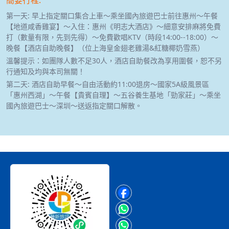
第一天: 早上指定關口集合上車～乘坐國內旅遊巴士前往惠州～午餐
【地道咸香雞宴】～入住：惠州《明志大酒店》～細意安排麻將免費
打（數量有限，先到先得）～免費歡唱KTV（時段14:00--18:00）～
晚餐【酒店自助晚餐】（位上海皇金翅老雞湯&紅糖椰奶雪燕）
溫馨提示：如團隊人數不足30人，酒店自助餐改為享用圍餐，恕不另
行通知及均與本司無關！
第二天: 酒店自助早餐～自由活動約11:00退房～國家5A級風景區
「惠州西湖」～午餐【貴賓自理】～五谷養生基地「勁家莊」～乘坐
國內旅遊巴士～深圳～送返指定關口解散。