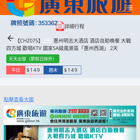
詳細行程
【
CHZ075
】
2
天
惠州明志大酒店 酒店自助晚餐 大戰
四方城 歡唱KTV 國家5A級風景區「惠州西湖」 2天
天天出發（節假日除外）
$
149
$
149
平日
週末
點擊查看大圖