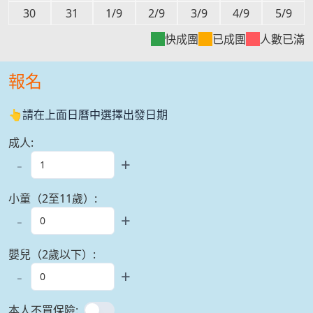
30
31
1/9
2/9
3/9
4/9
5/9
快成團
已成團
人數已滿
報名
👆請在上面日曆中選擇出發日期
成人
:
-
+
小童（2至11歲）
:
-
+
嬰兒（2歲以下）
:
-
+
本人不買保險
: