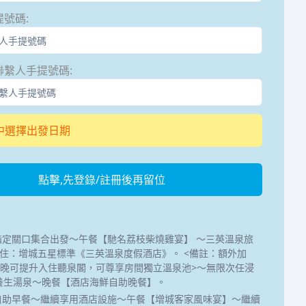
提號碼
:
聯繫人手提號碼
:
中選擇出發日期
點擊,先登錄/註冊後再留位
指定關口集合出發～午餐【馳名荔枝柴燒雞宴】 ～三英溫泉旅
住：增城五星標準《三英溫泉度假酒店》。 <備註：額外加
0/間/晚可提升入住聽泉閣，可尊享房間獨立溫泉池>～無限次任浸
外養生湯泉～晚餐【酒店海鮮自助晚餐】。
自助早餐～繼續享用酒店設施～午餐【增城客家風味宴】～繼續