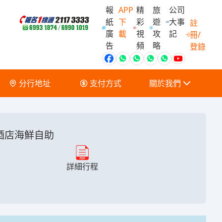
報
APP
精
旅
公司
紙
下
彩
遊
大事
註
廣
載
視
攻
記
冊/
會員獨家優
告
頻
略
登錄
分行地址
支付方式
關於我們
關於我們
服務條款及細則
酒店海鮮自助
詳細行程