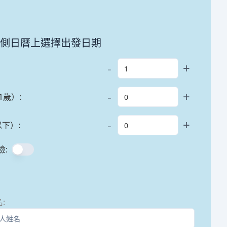
左側日曆上選擇出發日期
-
+
-
+
1歲）
:
-
+
以下）
:
險
:
名
: