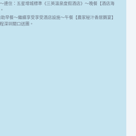
～連住：五星增城標準《三英溫泉度假酒店》～晚餐【酒店海
。
自助早餐～繼續享受享受酒店設施～午餐【農家秘汁香居鵝宴】
程深圳關口送團。