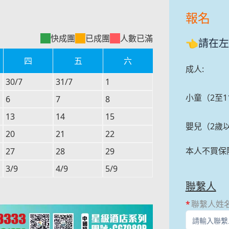
報名
快成團
已成團
人數已滿
👈請在
四
五
六
成人
:
30/7
31/7
1
小童（2至1
6
7
8
13
14
15
嬰兒（2歲
20
21
22
本人不買保
27
28
29
3/9
4/9
5/9
聯繫人
聯繫人姓