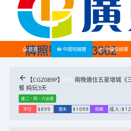
首頁
中國短線團
中國長線團
【
CGZ089P
】
3
天
兩晚連住五星增城《三
餐 純玩3天
逢二、四、六出發
$
899
$
1099
成人:
$
1
平日
週末
假期