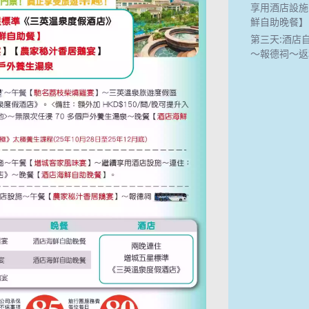
享用酒店設施
鮮自助晚餐】
第三天:酒店
～報德祠～返